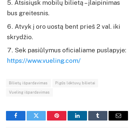
Atsisiųsk mobilų bilietą – įlaipinimas
bus greitesnis.
Atvyk į oro uostą bent prieš 2 val. iki
skrydžio.
Sek pasiūlymus oficialiame puslapyje:
https://www.vueling.com/
Bilietų išpardavimas
Pigūs lėktuvų bilietai
Vueling išpardavimas
Facebook
Twitter
Pinterest
LinkedIn
Tumblr
El.
paštas