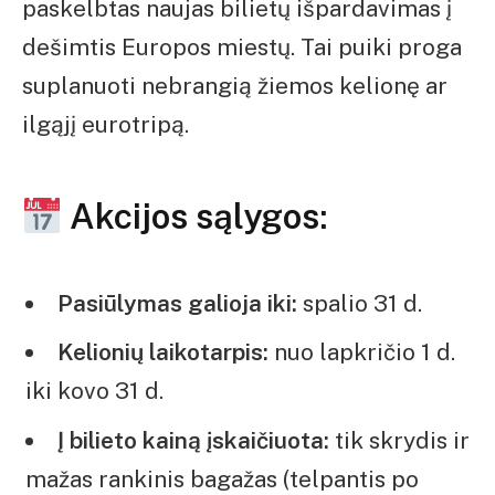
paskelbtas naujas bilietų išpardavimas į
dešimtis Europos miestų. Tai puiki proga
suplanuoti nebrangią žiemos kelionę ar
ilgąjį eurotripą.
Akcijos sąlygos:
Pasiūlymas galioja iki:
spalio 31 d.
Kelionių laikotarpis:
nuo lapkričio 1 d.
iki kovo 31 d.
Į bilieto kainą įskaičiuota:
tik skrydis ir
mažas rankinis bagažas (telpantis po