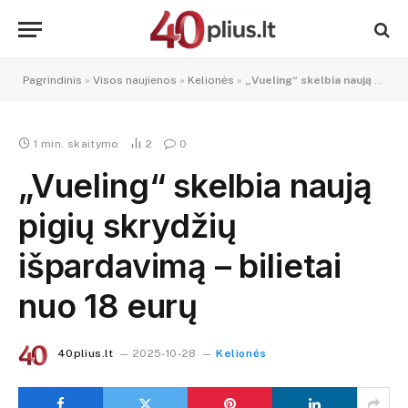
Pagrindinis
»
Visos naujienos
»
Kelionės
»
„Vueling“ skelbia naują pigių skrydžių išpardavimą – bilietai nuo 18 eurų
1 min. skaitymo
2
0
„Vueling“ skelbia naują
pigių skrydžių
išpardavimą – bilietai
nuo 18 eurų
40plius.lt
2025-10-28
Kelionės