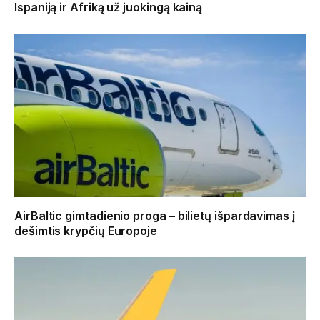
Ispaniją ir Afriką už juokingą kainą
AirBaltic gimtadienio proga – bilietų išpardavimas į
dešimtis krypčių Europoje