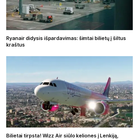
Ryanair didysis išpardavimas: šimtai bilietų į šiltus
kraštus
Bilietai tirpsta! Wizz Air siūlo keliones į Lenkiją,