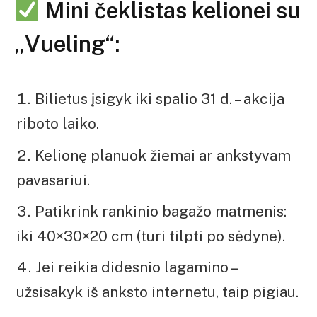
Mini čeklistas kelionei su
„Vueling“:
Bilietus įsigyk iki spalio 31 d. – akcija
riboto laiko.
Kelionę planuok žiemai ar ankstyvam
pavasariui.
Patikrink rankinio bagažo matmenis:
iki 40×30×20 cm (turi tilpti po sėdyne).
Jei reikia didesnio lagamino –
užsisakyk iš anksto internetu, taip pigiau.