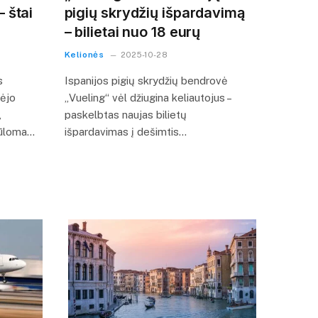
 štai
pigių skrydžių išpardavimą
– bilietai nuo 18 eurų
Kelionės
2025-10-28
s
Ispanijos pigių skrydžių bendrovė
dėjo
„Vueling“ vėl džiugina keliautojus –
,
paskelbtas naujas bilietų
siūloma…
išpardavimas į dešimtis…