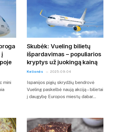
 proga
Skubėk: Vueling bilietų
 į
išpardavimas – populiarios
opoje
kryptys už juokingą kainą
Kelionės
2025-09-04
c mini
Ispanijos pigių skrydžių bendrovė
bia
Vueling paskelbė naują akciją – bilietai
į daugybę Europos miestų dabar…