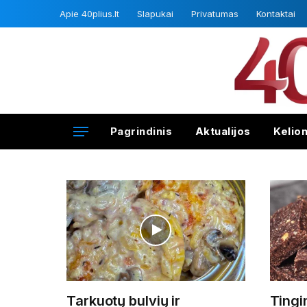
Apie 40plius.lt
Slapukai
Privatumas
Kontaktai
Pagrindinis
Aktualijos
Kelio
Tarkuotų bulvių ir
Tingi