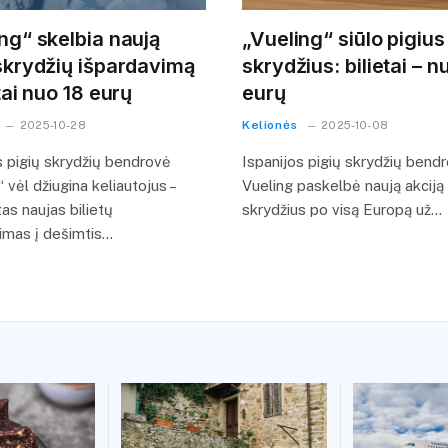
ng“ skelbia naują
„Vueling“ siūlo pigius
skrydžių išpardavimą
skrydžius: bilietai – n
etai nuo 18 eurų
eurų
Kelionės
2025-10-28
2025-10-08
s pigių skrydžių bendrovė
Ispanijos pigių skrydžių bend
 vėl džiugina keliautojus –
Vueling paskelbė naują akciją i
as naujas bilietų
skrydžius po visą Europą už…
imas į dešimtis…