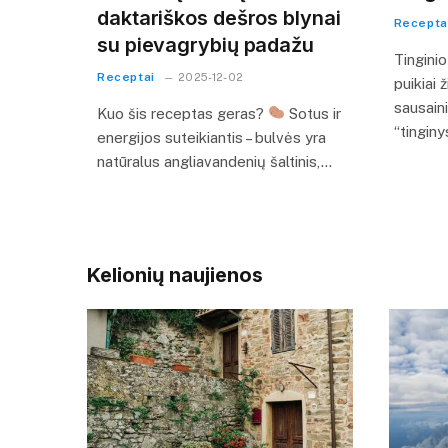
daktariškos dešros blynai
Recepta
su pievagrybių padažu
Tingini
Receptai
2025-12-02
puikiai 
sausain
Kuo šis receptas geras?
Sotus ir
“tinginy
energijos suteikiantis – bulvės yra
natūralus angliavandenių šaltinis,…
Kelionių naujienos