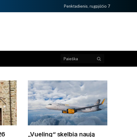
Penktadienis, rugpjūčio 7
 26
„Vueling“ skelbia naują