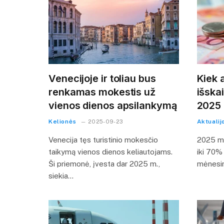
Venecijoje ir toliau bus
Kiek a
renkamas mokestis už
išskai
vienos dienos apsilankymą
2025 
Kelionės
Aktualij
2025-09-23
Venecija tęs turistinio mokesčio
2025 met
taikymą vienos dienos keliautojams.
iki 70% 
Ši priemonė, įvesta dar 2025 m.,
mėnesin
siekia…