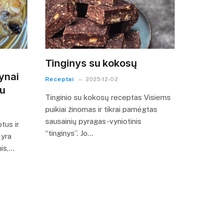
Tinginys su kokosų
ynai
Receptai
2025-12-02
žu
Tinginio su kokosų receptas Visiems
puikiai žinomas ir tikrai pamėgtas
sausainių pyragas-vyniotinis
tus ir
“tinginys”. Jo…
 yra
nis,…