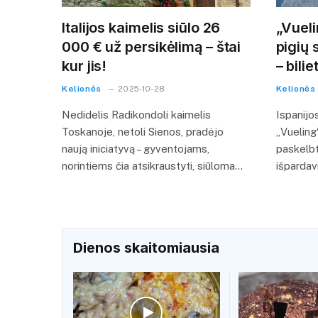
Italijos kaimelis siūlo 26
„Vueli
000 € už persikėlimą – štai
pigių 
kur jis!
– bili
Kelionės
Kelionės
2025-10-28
Nedidelis Radikondoli kaimelis
Ispanijo
Toskanoje, netoli Sienos, pradėjo
„Vueling“
naują iniciatyvą – gyventojams,
paskelbt
norintiems čia atsikraustyti, siūloma…
išpardav
Dienos skaitomiausia