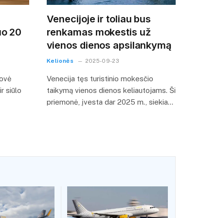
Venecijoje ir toliau bus
uo 20
renkamas mokestis už
vienos dienos apsilankymą
Kelionės
2025-09-23
rovė
Venecija tęs turistinio mokesčio
r siūlo
taikymą vienos dienos keliautojams. Ši
priemonė, įvesta dar 2025 m., siekia…