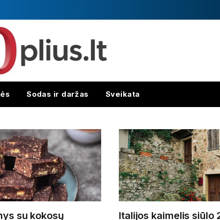
nės
Sodas ir daržas
Sveikata
nys su kokosų
Italijos kaimelis siūlo