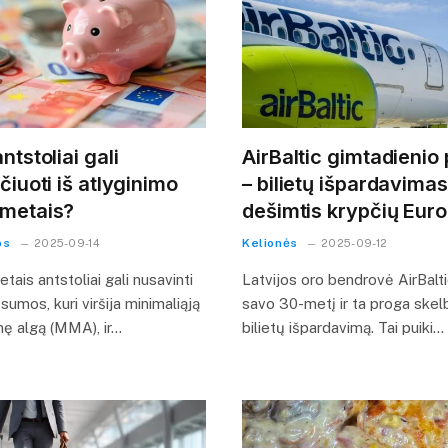
ntstoliai gali
AirBaltic gimtadienio
čiuoti iš atlyginimo
– bilietų išpardavimas
metais?
dešimtis krypčių Eur
os
Kelionės
2025-09-14
2025-09-12
ais antstoliai gali nusavinti
Latvijos oro bendrovė AirBalti
sumos, kuri viršija minimaliąją
savo 30-metį ir ta proga skel
ę algą (MMA), ir…
bilietų išpardavimą. Tai puiki…