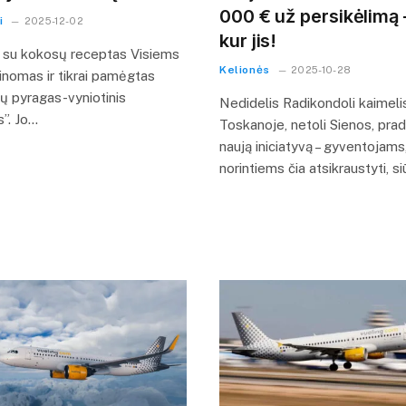
000 € už persikėlimą –
i
2025-12-02
kur jis!
o su kokosų receptas Visiems
Kelionės
2025-10-28
žinomas ir tikrai pamėgtas
ių pyragas-vyniotinis
Nedidelis Radikondoli kaimeli
s”. Jo…
Toskanoje, netoli Sienos, pra
naują iniciatyvą – gyventojams
norintiems čia atsikraustyti, 