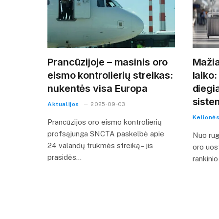
Prancūzijoje – masinis oro
Mažia
eismo kontrolierių streikas:
laiko
nukentės visa Europa
diegi
siste
Aktualijos
2025-09-03
Kelionė
Prancūzijos oro eismo kontrolierių
profsąjunga SNCTA paskelbė apie
Nuo rugp
24 valandų trukmės streiką – jis
oro uos
prasidės…
rankini