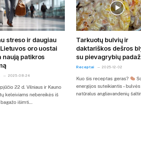
u streso ir daugiau
Tarkuotų bulvių ir
: Lietuvos oro uostai
daktariškos dešros bl
a naują patikros
su pievagrybių pada
mą
Receptai
2025-12-02
s
2025-08-24
Kuo šis receptas geras?
So
energijos suteikiantis – bulvės
jūčio 22 d. Vilniaus ir Kauno
natūralus angliavandenių šalti
tų keleiviams nebereikės iš
o bagažo išimti…