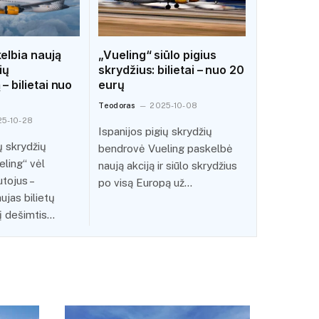
elbia naują
„Vueling“ siūlo pigius
ių
skrydžius: bilietai – nuo 20
– bilietai nuo
eurų
Teodoras
2025-10-08
5-10-28
Ispanijos pigių skrydžių
ų skrydžių
bendrovė Vueling paskelbė
ling“ vėl
naują akciją ir siūlo skrydžius
utojus –
po visą Europą už…
ujas bilietų
į dešimtis…