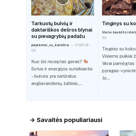
Tarkuotų bulvių ir
Tinginys su k
daktariškos dešros blynai
Vieno šaukšto istori
su pievagrybių padažu
02
paprastai_su_karolina
2025-12-
Tinginio su kok
02
Visiems puikiai 
Kuo šis receptas geras?
tikrai pamėgtas 
Sotus ir energijos suteikiantis
pyragas-vyniotini
– bulvės yra natūralus
Jo…
angliavandenių šaltinis,…
→ Savaitės populiariausi