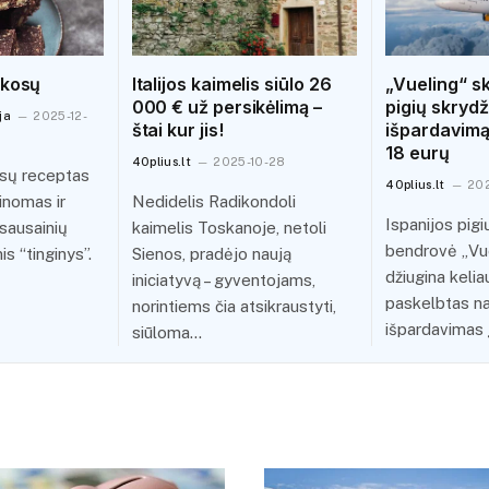
okosų
Italijos kaimelis siūlo 26
„Vueling“ sk
000 € už persikėlimą –
pigių skrydž
ja
2025-12-
štai kur jis!
išpardavimą 
18 eurų
40plius.lt
2025-10-28
osų receptas
40plius.lt
202
žinomas ir
Nedidelis Radikondoli
Ispanijos pigi
sausainių
kaimelis Toskanoje, netoli
bendrovė „Vue
s “tinginys”.
Sienos, pradėjo naują
džiugina kelia
iniciatyvą – gyventojams,
paskelbtas na
norintiems čia atsikraustyti,
išpardavimas 
siūloma…