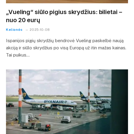
„Vueling“ siūlo pigius skrydžius: bilietai –
nuo 20 eurų
Kelionės
2025-10-08
Ispanijos pigių skrydžių bendrovė Vueling paskelbė naują
akciją ir siūlo skrydžius po visą Europą už itin mažas kainas.
Tai puikus…