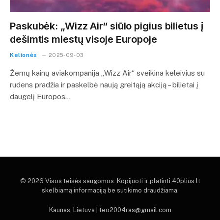
Paskubėk: „Wizz Air“ siūlo pigius bilietus į
dešimtis miestų visoje Europoje
Kelionės
2025-09-03
Žemų kainų aviakompanija „Wizz Air“ sveikina keleivius su
rudens pradžia ir paskelbė naują greitąją akciją – bilietai į
daugelį Europos…
© 2026 Visos teisės saugomos. Kopijuoti ir platinti 40plius.lt
skelbiamą informaciją be sutikimo draudžiama.
Kaunas, Lietuva | teo2004ras@gmail.com