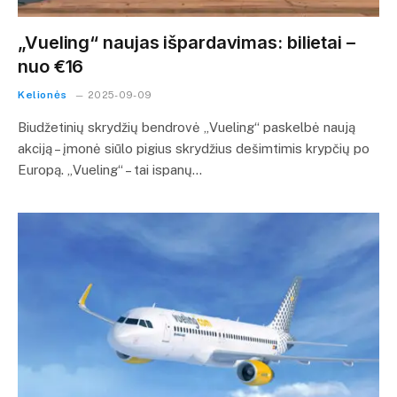
„Vueling“ naujas išpardavimas: bilietai –
nuo €16
Kelionės
2025-09-09
Biudžetinių skrydžių bendrovė „Vueling“ paskelbė naują
akciją – įmonė siūlo pigius skrydžius dešimtimis krypčių po
Europą. „Vueling“ – tai ispanų…