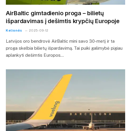
AirBaltic gimtadienio proga – bilietų
išpardavimas į dešimtis krypčių Europoje
Kelionės
2025-09-12
Latvijos oro bendrovė AirBaltic mini savo 30-metį ir ta
proga skelbia bilietų išpardavimą. Tai puiki galimybė pigiau
aplankyti dešimtis Europos…