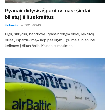
Ryanair didysis išpardavimas: šimtai
bilietų į šiltus kraštus
Kelionės
2025-09-16
Pigių skrydžių bendrovė Ryanair rengia didelį lėktuvų
bilietų išpardavimą – tarp pasiūlymų galima suplanuoti
keliones į šiltas šalis. Kainos sumažintos…