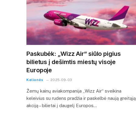
Paskubėk: „Wizz Air“ siūlo pigius
bilietus į dešimtis miestų visoje
Europoje
Kelionės
2025-09-03
Žemų kainų aviakompanija „Wizz Air“ sveikina
keleivius su rudens pradžia ir paskelbė naują greitąją
akciją – bilietai į daugelį Europos…