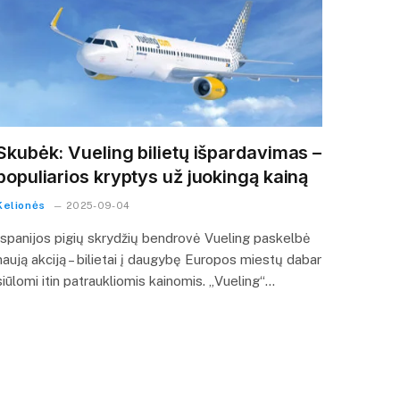
Skubėk: Vueling bilietų išpardavimas –
populiarios kryptys už juokingą kainą
Kelionės
2025-09-04
Ispanijos pigių skrydžių bendrovė Vueling paskelbė
naują akciją – bilietai į daugybę Europos miestų dabar
siūlomi itin patraukliomis kainomis. „Vueling“…