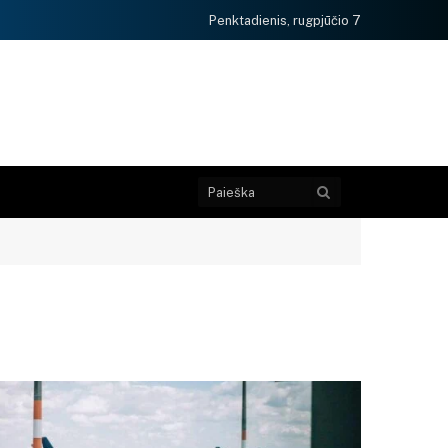
Penktadienis, rugpjūčio 7