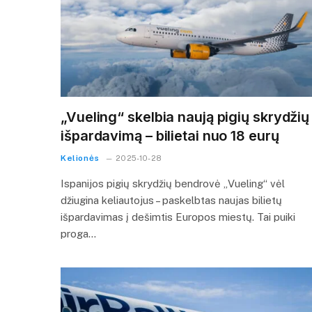
„Vueling“ skelbia naują pigių skrydžių
išpardavimą – bilietai nuo 18 eurų
Kelionės
2025-10-28
Ispanijos pigių skrydžių bendrovė „Vueling“ vėl
džiugina keliautojus – paskelbtas naujas bilietų
išpardavimas į dešimtis Europos miestų. Tai puiki
proga…