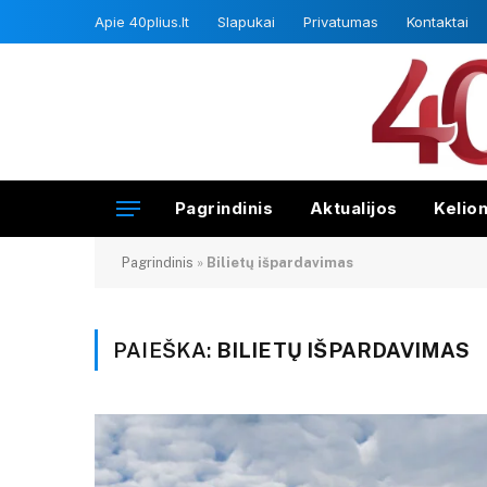
Apie 40plius.lt
Slapukai
Privatumas
Kontaktai
Pagrindinis
Aktualijos
Kelio
Pagrindinis
»
Bilietų išpardavimas
PAIEŠKA:
BILIETŲ IŠPARDAVIMAS