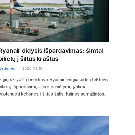
Ryanair didysis išpardavimas: šimtai
bilietų į šiltus kraštus
Kelionės
2025-09-16
Pigių skrydžių bendrovė Ryanair rengia didelį lėktuvų
bilietų išpardavimą – tarp pasiūlymų galima
suplanuoti keliones į šiltas šalis. Kainos sumažintos…