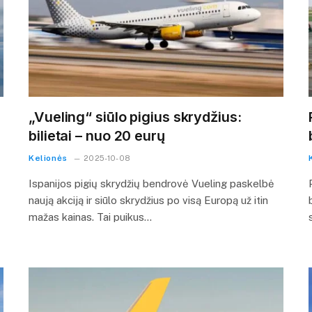
„Vueling“ siūlo pigius skrydžius:
bilietai – nuo 20 eurų
Kelionės
2025-10-08
Ispanijos pigių skrydžių bendrovė Vueling paskelbė
naują akciją ir siūlo skrydžius po visą Europą už itin
mažas kainas. Tai puikus…