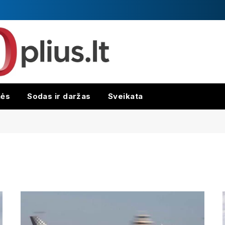
nės
Sodas ir daržas
Sveikata