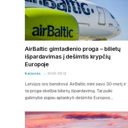
AirBaltic gimtadienio proga – bilietų
išpardavimas į dešimtis krypčių
Europoje
Kelionės
2025-09-12
Latvijos oro bendrovė AirBaltic mini savo 30-metį ir
ta proga skelbia bilietų išpardavimą. Tai puiki
galimybė pigiau aplankyti dešimtis Europos…