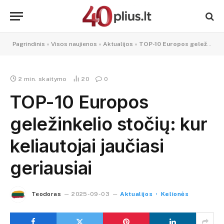
Pagrindinis
»
Visos naujienos
»
Aktualijos
»
TOP-10 Europos geležinkelio stočių: kur keliautojai jaučiasi geriausiai
2 min. skaitymo
20
0
TOP-10 Europos
geležinkelio stočių: kur
keliautojai jaučiasi
geriausiai
Teodoras
2025-09-03
Aktualijos
Kelionės