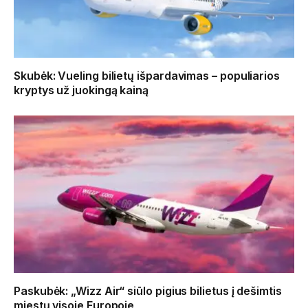
Skubėk: Vueling bilietų išpardavimas – populiarios
kryptys už juokingą kainą
Paskubėk: „Wizz Air“ siūlo pigius bilietus į dešimtis
miestų visoje Europoje