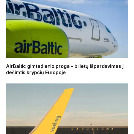
AirBaltic gimtadienio proga – bilietų išpardavimas į
dešimtis krypčių Europoje