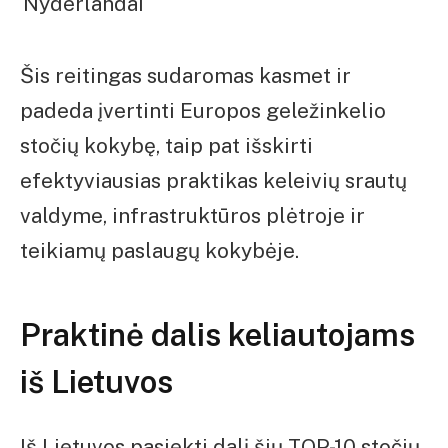
Nyderlandai
Šis reitingas sudaromas kasmet ir
padeda įvertinti Europos geležinkelio
stočių kokybę, taip pat išskirti
efektyviausias praktikas keleivių srautų
valdyme, infrastruktūros plėtroje ir
teikiamų paslaugų kokybėje.
Praktinė dalis keliautojams
iš Lietuvos
Iš Lietuvos pasiekti dalį šių TOP-10 stočių