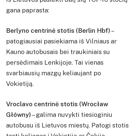
gana paprasta:
Berlyno centrinė stotis (Berlin Hbf)
–
patogiausiai pasiekiama iš Vilniaus ar
Kauno autobusais bei traukiniais su
persėdimais Lenkijoje. Tai vienas
svarbiausių mazgų keliaujant po
Vokietiją.
Vroclavo centrinė stotis (Wrocław
Główny)
– galima nuvykti tiesioginiu
autobusu iš Lietuvos miestų. Patogi stotis
tęsti keliones į Vokietiją ar Čekiją.