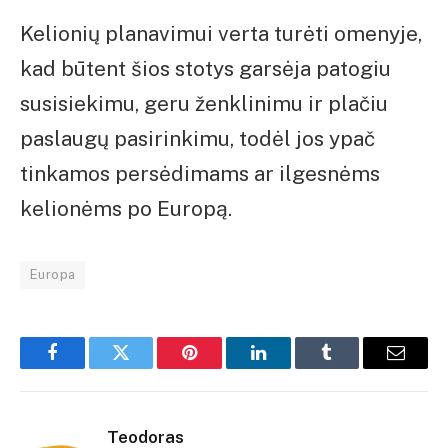
Kelionių planavimui verta turėti omenyje,
kad būtent šios stotys garsėja patogiu
susisiekimu, geru ženklinimu ir plačiu
paslaugų pasirinkimu, todėl jos ypač
tinkamos persėdimams ar ilgesnėms
kelionėms po Europą.
Europa
Facebook
Twitter
Pinterest
LinkedIn
Tumblr
El.
paštas
Teodoras