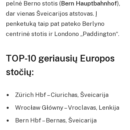
pelnė Berno stotis (
Bern Hauptbahnhof
),
dar vienas Šveicarijos atstovas. Į
penketuką taip pat pateko Berlyno
centrinė stotis ir Londono „Paddington“.
TOP-10 geriausių Europos
stočių:
Zürich Hbf – Ciurichas, Šveicarija
Wrocław Główny – Vroclavas, Lenkija
Bern Hbf – Bernas, Šveicarija