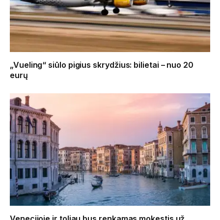
„Vueling“ siūlo pigius skrydžius: bilietai – nuo 20
eurų
Venecijoje ir toliau bus renkamas mokestis už