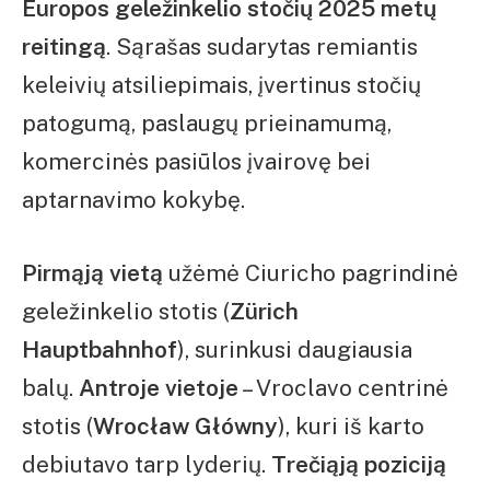
Europos geležinkelio stočių 2025 metų
reitingą
. Sąrašas sudarytas remiantis
keleivių atsiliepimais, įvertinus stočių
patogumą, paslaugų prieinamumą,
komercinės pasiūlos įvairovę bei
aptarnavimo kokybę.
Pirmąją vietą
užėmė Ciuricho pagrindinė
geležinkelio stotis (
Zürich
Hauptbahnhof
), surinkusi daugiausia
balų.
Antroje vietoje
– Vroclavo centrinė
stotis (
Wrocław Główny
), kuri iš karto
debiutavo tarp lyderių.
Trečiąją poziciją