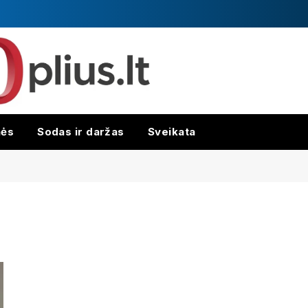
nės
Sodas ir daržas
Sveikata