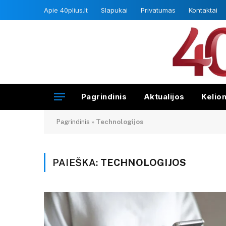
Apie 40plius.lt
Slapukai
Privatumas
Kontaktai
Pagrindinis
Aktualijos
Kelio
Pagrindinis
»
Technologijos
PAIEŠKA:
TECHNOLOGIJOS