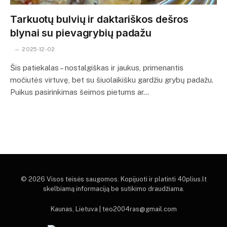
Tarkuotų bulvių ir daktariškos dešros
blynai su pievagrybių padažu
2025-12-02
Šis patiekalas – nostalgiškas ir jaukus, primenantis
močiutės virtuvę, bet su šiuolaikišku gardžiu grybų padažu.
Puikus pasirinkimas šeimos pietums ar…
© 2026 Visos teisės saugomos. Kopijuoti ir platinti 40plius.lt
skelbiamą informaciją be sutikimo draudžiama.
Kaunas, Lietuva | teo2004ras@gmail.com