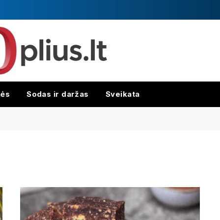
nės
Sodas ir daržas
Sveikata