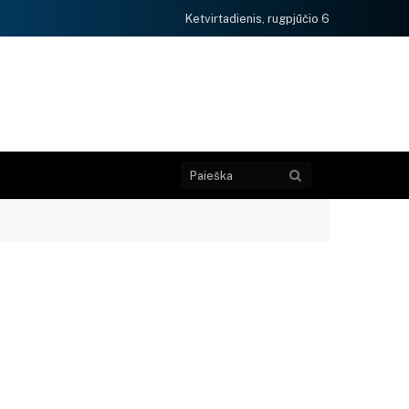
Ketvirtadienis, rugpjūčio 6