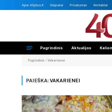
Apie 40plius.lt
Slapukai
Privatumas
Kontaktai
Pagrindinis
Aktualijos
Kelio
Pagrindinis
»
Vakarienei
PAIEŠKA:
VAKARIENEI