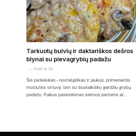
Tarkuotų bulvių ir daktariškos dešros
blynai su pievagrybių padažu
2025-12-02
Šis patiekalas – nostalgiškas ir jaukus, primenantis
močiutės virtuvę, bet su šiuolaikišku gardžiu grybų
padažu. Puikus pasirinkimas šeimos pietums ar…