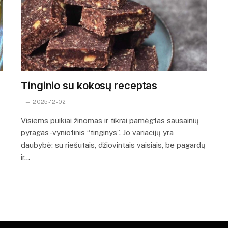
Tinginio su kokosų receptas
2025-12-02
Visiems puikiai žinomas ir tikrai pamėgtas sausainių
pyragas-vyniotinis “tinginys”. Jo variacijų yra
daubybė: su riešutais, džiovintais vaisiais, be pagardų
ir…