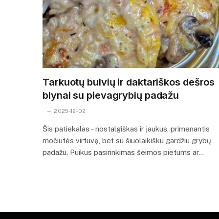
Tarkuotų bulvių ir daktariškos dešros
blynai su pievagrybių padažu
2025-12-02
Šis patiekalas – nostalgiškas ir jaukus, primenantis
močiutės virtuvę, bet su šiuolaikišku gardžiu grybų
padažu. Puikus pasirinkimas šeimos pietums ar…