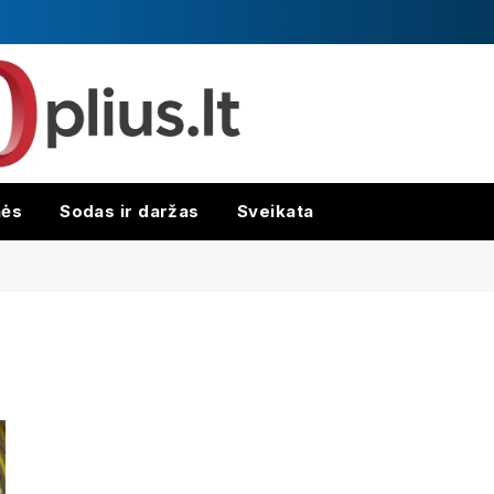
nės
Sodas ir daržas
Sveikata