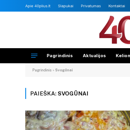
Apie 40plius.lt
Slapukai
Privatumas
Kontaktai
Pagrindinis
Aktualijos
Kelio
Pagrindinis
»
Svogūnai
PAIEŠKA:
SVOGŪNAI