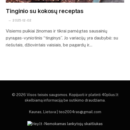
Tinginio su kokosų receptas
2025-12-02
Visiems puikiai žinomas ir tikrai pamėgtas sausainių
pyragas-vyniotinis “tinginys”. Jo variacijų yra daubybė: su
riešutais, džiovintais vaisiais, be pagardų ir…
© 2026 Visos teisės saugomos. Kopijuoti ir platinti 40plius.lt
skelbiamą informaciją be sutikimo draudžiama.
Kaunas, Lietuva | teo2004ras@gmail.com